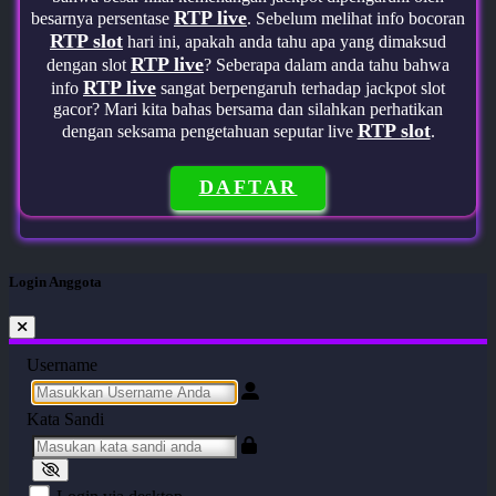
RTP live
besarnya persentase
. Sebelum melihat info bocoran
RTP slot
hari ini, apakah anda tahu apa yang dimaksud
RTP live
dengan slot
? Seberapa dalam anda tahu bahwa
RTP live
info
sangat berpengaruh terhadap jackpot slot
gacor? Mari kita bahas bersama dan silahkan perhatikan
RTP slot
dengan seksama pengetahuan seputar live
.
DAFTAR
Login Anggota
Username
Kata Sandi