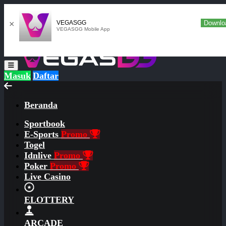
×
VEGASGG
Downlo
VEGASGG Mobile App
Masuk
Daftar
Beranda
Sportbook
E-Sports
Promo
Togel
Idnlive
Promo
Poker
Promo
Live Casino
ELOTTERY
ARCADE