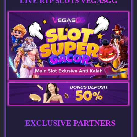
LIVE RTP SLOTS VEGASGG
EXCLUSIVE PARTNERS