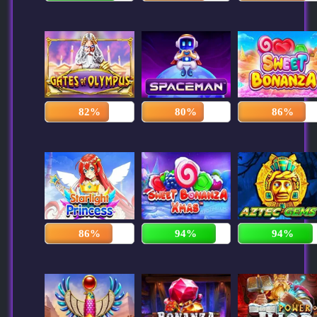
82%
80%
86%
86%
94%
94%