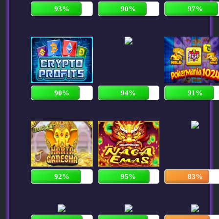
93%
90%
97%
90%
94%
91%
92%
95%
83%