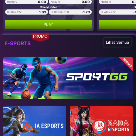
0.50
-0.50
-0
Home 0
Away 0
Home 0
Over/Under
O
-1.11
-1.06
-1
Di Atas 2.50
Di Bawah 2.50
Di Atas 2.50
PLAY
PROMO
Lihat Semua
E-SPORTS
PROMO