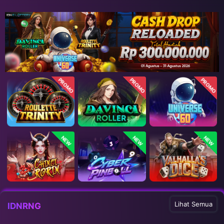
PROMO
PROMO
PROMO
NEW
NEW
NEW
Lihat Semua
IDNRNG