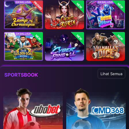
PROMO
NEW
NEW
NEW
NEW
NEW
Lihat Semua
SPORTSBOOK